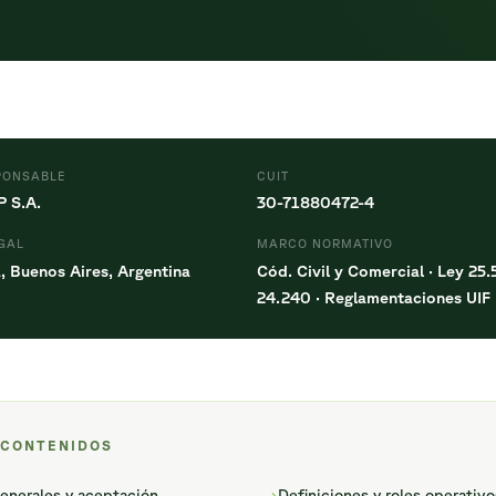
PONSABLE
CUIT
 S.A.
30-71880472-4
EGAL
MARCO NORMATIVO
, Buenos Aires, Argentina
Cód. Civil y Comercial · Ley 25.
24.240 · Reglamentaciones UIF
 CONTENIDOS
enerales y aceptación
Definiciones y roles operativo