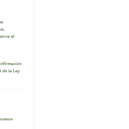
na
ca,
erva el
onfirmación
5 de la Ley
rocesos