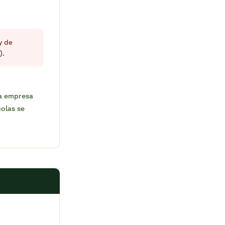
y de
).
a empresa
colas se