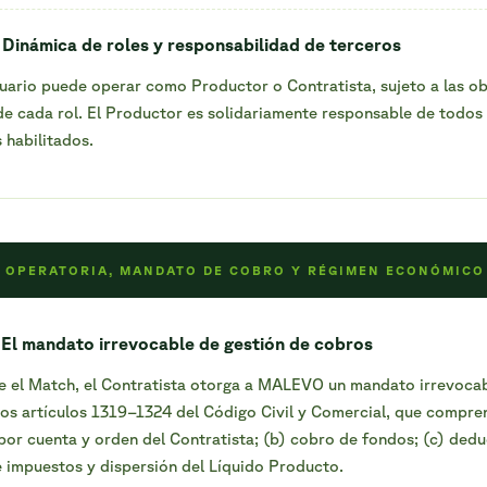
 Dinámica de roles y responsabilidad de terceros
ario puede operar como Productor o Contratista, sujeto a las ob
de cada rol. El Productor es solidariamente responsable de todos 
 habilitados.
 — OPERATORIA, MANDATO DE COBRO Y RÉGIMEN ECONÓMICO
 El mandato irrevocable de gestión de cobros
e el Match, el Contratista otorga a MALEVO un mandato irrevoca
os artículos 1319–1324 del Código Civil y Comercial, que compre
por cuenta y orden del Contratista; (b) cobro de fondos; (c) ded
 impuestos y dispersión del Líquido Producto.