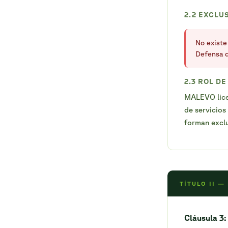
2.2 EXCLU
No existe
Defensa d
2.3 ROL D
MALEVO lice
de servicios
forman exclu
TÍTULO II —
Cláusula 3: