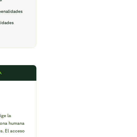
penalidades
lidades
A
ige la
rsona humana
es. El acceso