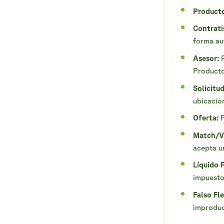
Producto
Contrati
forma a
Asesor:
P
Producto
Solicitud
ubicación
Oferta:
P
Match/Vi
acepta un
Líquido 
impuesto
Falso Fle
improduc