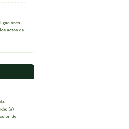
ligaciones
los actos de
ble
nde: (a)
ucción de