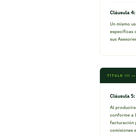
Cláusula 4:
Un mismo usu
específicas 
sus Asesores
TÍTULO III
Cláusula 5:
Al producirs
conforme a l
facturación 
comisiones e