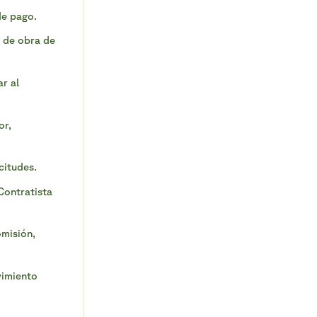
de pago.
 de obra de
r al
or,
citudes.
Contratista
misión,
vimiento