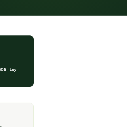
506 · Ley
s