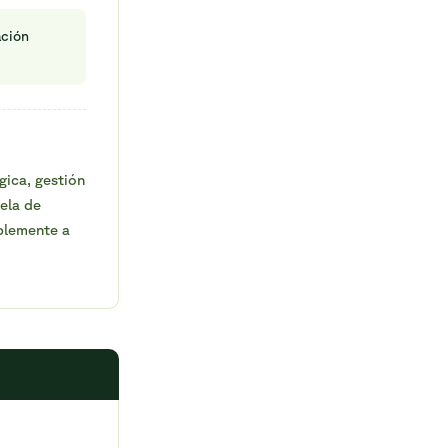
ación
ica, gestión
ela de
ablemente a