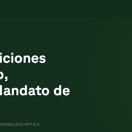
iciones
o,
Mandato de
 2026
MALEVO APP S.A.