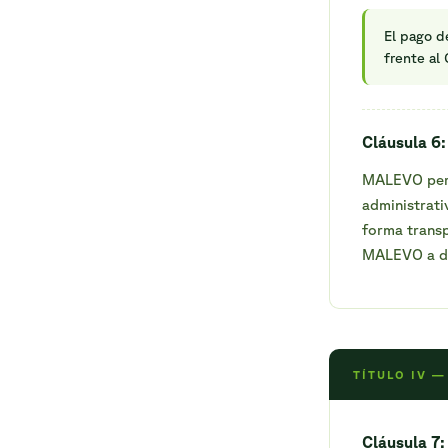
El pago d
frente al
Cláusula 6:
MALEVO perc
administrati
forma transp
MALEVO a de
TÍTULO IV 
Cláusula 7: