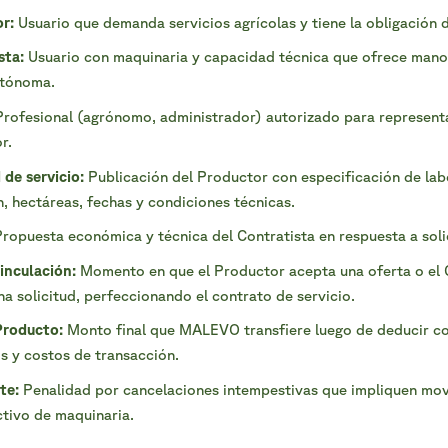
r:
Usuario que demanda servicios agrícolas y tiene la obligación 
sta:
Usuario con maquinaria y capacidad técnica que ofrece mano
utónoma.
rofesional (agrónomo, administrador) autorizado para representa
r.
 de servicio:
Publicación del Productor con especificación de lab
, hectáreas, fechas y condiciones técnicas.
ropuesta económica y técnica del Contratista en respuesta a soli
nculación:
Momento en que el Productor acepta una oferta o el 
a solicitud, perfeccionando el contrato de servicio.
Producto:
Monto final que MALEVO transfiere luego de deducir co
s y costos de transacción.
te:
Penalidad por cancelaciones intempestivas que impliquen mo
tivo de maquinaria.