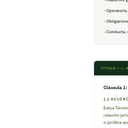
Operatoria
Obligacione
Conducta, 
TÍTULO I —
Cláusula 1:
1.1 ACUER
Estos Términ
relación jur
o jurídica qu