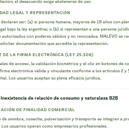
tación; el desacuerdo exige abstenerse de uso.
IDAD LEGAL Y REPRESENTACIÓN
 declaran ser: (a) si persona humana, mayores de 18 años con ple
gal bajo la ley argentina; o (b) si representan a una persona jurídi
 autorizados con poderes válidos y no revocados. MALEVO se res
olicitar documentación que acredite la representación.
Z DE LA FIRMA ELECTRÓNICA (LEY 25.506)
ales de acceso, la validación biométrica y el clic en botones de c
firma electrónica válida y vinculante conforme a los artículos 2 y 
ital. Los usuarios aceptan su plena eficacia jurídica.
 Inexistencia de relación de consumo y naturaleza B2B
RACIÓN DE FINALIDAD COMERCIAL
s de siembra, cosecha, pulverización y transporte se integran a p
. Los usuarios operan como empresarios profesionales.